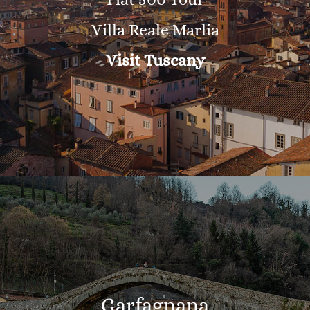
Villa Reale Marlia
Visit Tuscany
Garfagnana