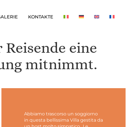
GALERIE
KONTAKTE
er Reisende eine
rung mitnimmt.
Abbiamo trascorso un soggiorno
in questa bellissima Villa gestita da
un host molto simpatico…Le