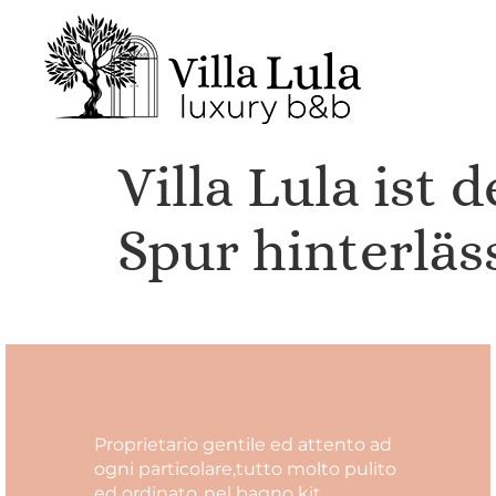
Villa Lula ist 
Spur hinterlä
Proprietario gentile ed attento ad
ogni particolare,tutto molto pulito
ed ordinato..nel bagno kit