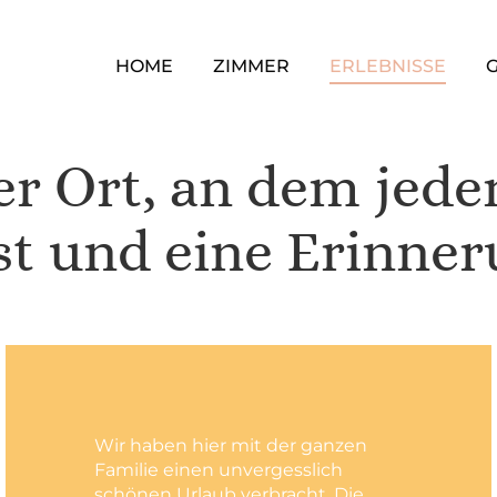
HOME
ZIMMER
ERLEBNISSE
der Ort, an dem jed
sst und eine Erinne
Wir haben hier mit der ganzen
Familie einen unvergesslich
schönen Urlaub verbracht. Die